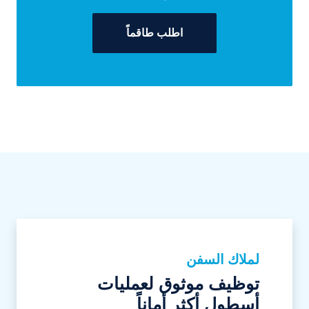
اطلب طاقماً
لملاك السفن
توظيف موثوق لعمليات
أسطول أكثر أماناً