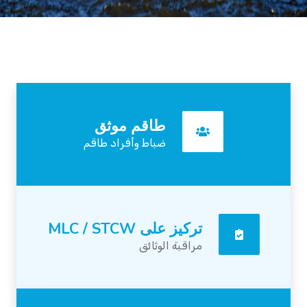
طاقم موثق
ضباط وأفراد طاقم
تركيز على MLC / STCW
مراقبة الوثائق