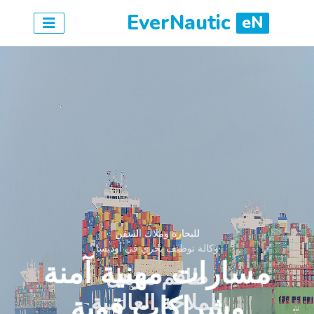
EverNautic
eN
للبحارة وملاك السفن
مسارات مهنية آمنة
وشراكات قوية