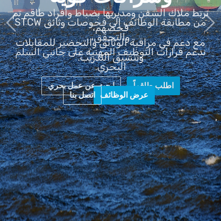
من مطابقة الوظائف إلى فحوصات وثائق STCW
والتحقق،
ندعم قرارات التوظيف المهنية على جانبي السلم
البحري.
عرض الوظائف
اتصل بنا