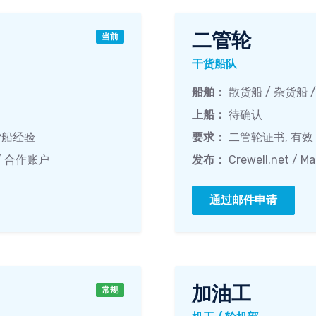
二管轮
当前
干货船队
船舶：
散货船 / 杂货船 
上船：
待确认
散货船经验
要求：
二管轮证书, 有效 
om / 合作账户
发布：
Crewell.net / 
通过邮件申请
加油工
常规