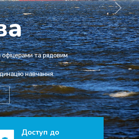
ства
CW,
апа.
Доступ до