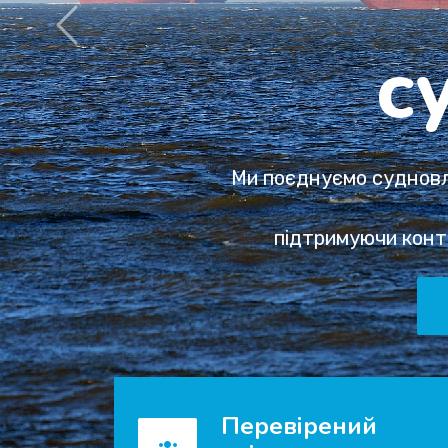
міц
Ві
ми 
Перевірений