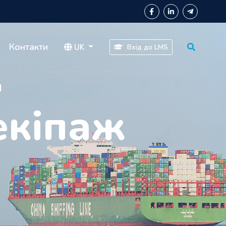
Контакти
UK
Вхід до LMS
єра