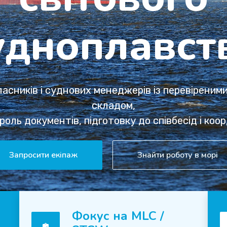
ні партнер
д підбору вакансій до перевірки документів ST
підтримуємо професійні рішення з обох боків тр
Переглянути вакансії
Зв’язатися з нами
Фокус на MLC /