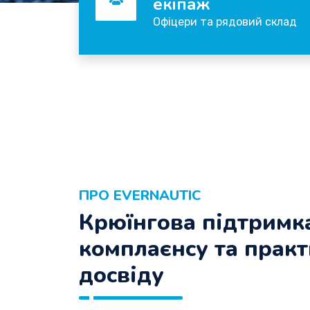
екіпаж
Офіцери та рядовий склад
ПРО EVERNAUTIC
Крюїнгова підтримка
комплаєнсу та прак
досвіду