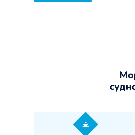
Мор
судн