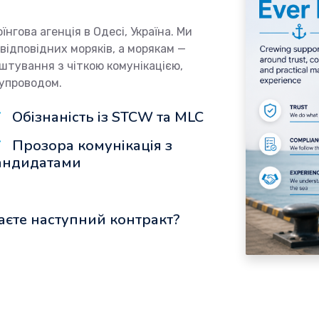
нгова агенція в Одесі, Україна. Ми
ідповідних моряків, а морякам —
штування з чіткою комунікацією,
супроводом.
Обізнаність із STCW та MLC
Прозора комунікація з
андидатами
аєте наступний контракт?