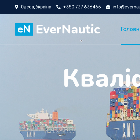
Одеса, Україна
+380 737 636465
info@everna
EverNautic
eN
Головн
Бе