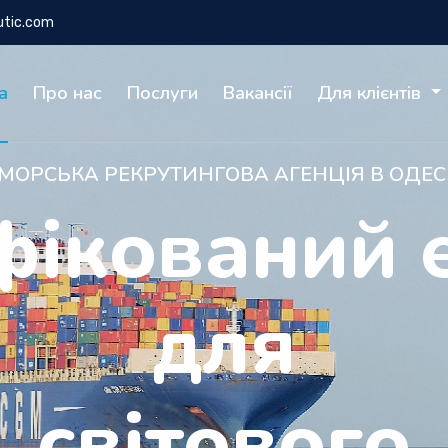
utic.com
а
Про нас
Послуги
Вакансії
Для клієнтів
ДЛЯ МОРЯКІВ І СУДНОВЛАСНИКІВ
зпечна кар’