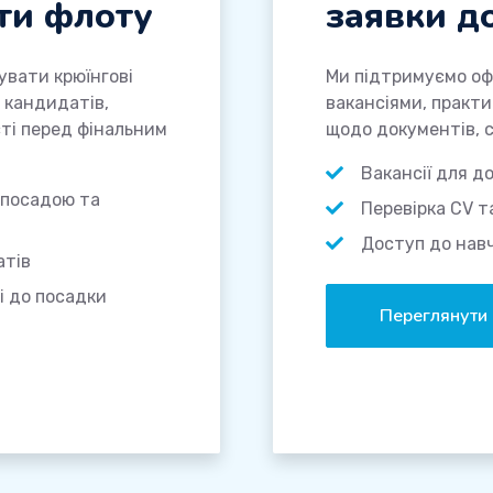
ти флоту
заявки д
вати крюїнгові
Ми підтримуємо офі
 кандидатів,
вакансіями, практ
ості перед фінальним
щодо документів, с
Вакансії для д
 посадою та
Перевірка CV т
Доступ до навч
атів
і до посадки
Переглянути 