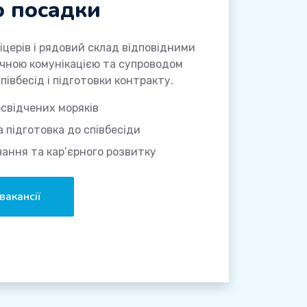
о посадки
церів і рядовий склад відповідними
ичною комунікацією та супроводом
півбесід і підготовки контракту.
освідчених моряків
а підготовка до співбесіди
ання та кар’єрного розвитку
вакансії