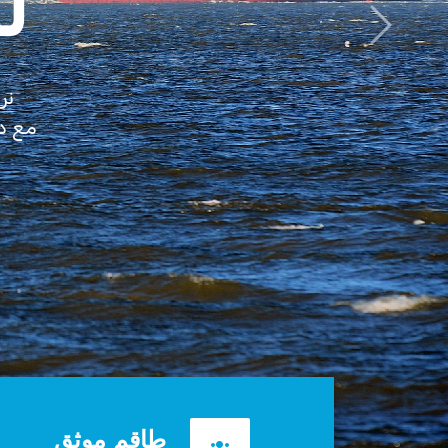
و
من
ن
طاقم موثق