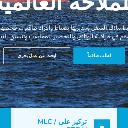
شراكات قوية
 مطابقة الوظائف إلى فحوصات وثائق STCW والتحقق،
دعم قرارات التوظيف المهنية على جانبي السلم البحري.
عرض الوظائف
اتصل بنا
تركيز على MLC /