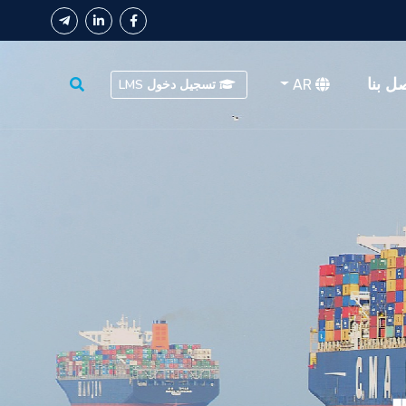
ل بنا
AR
تسجيل دخول LMS
نة