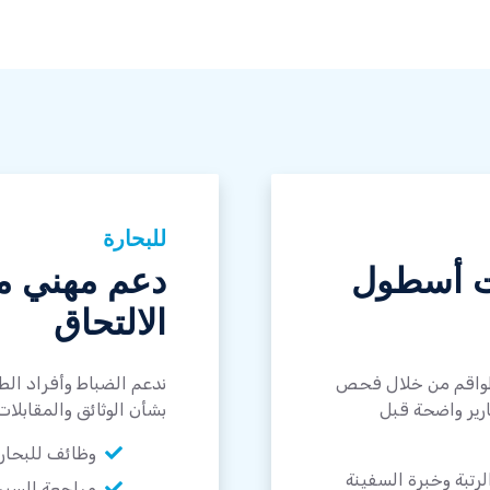
للبحارة
ت أسطول
دعم مهني م
الالتحاق
لطواقم من خلال فحص
ندعم الضباط وأفراد ال
رير واضحة قبل
بشأن الوثائق والمقابلات
وظائف للبحار
تبة وخبرة السفينة
مراجعة السيرة