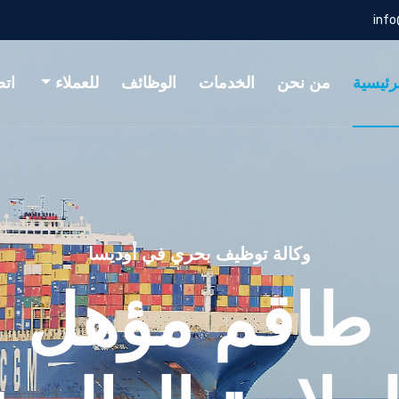
inf
رئيسية
من نحن
الخدمات
الوظائف
للعملاء
اتص
للبحارة وملاك السفن
رات مهنية آم