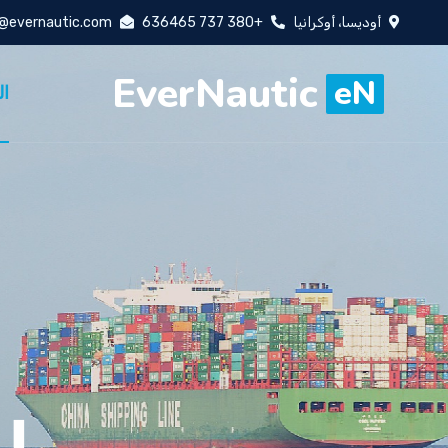
أوديسا، أوكرانيا
+380 737 636465
o@evernautic.com
EverNautic
eN
ال
مسا