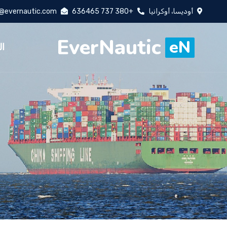
أوديسا، أوكرانيا
+380 737 636465
o@evernautic.com
EverNautic
eN
ال