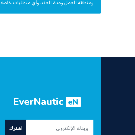
ومنطقة العمل ومدة العقد وأي متطلبات خاصة با
EverNautic
eN
اشترك