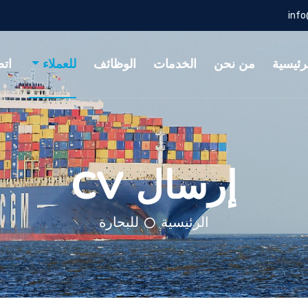
inf
رئيسية
من نحن
الخدمات
الوظائف
للعملاء
اتص
إرسال CV
الرئيسية
للبحارة