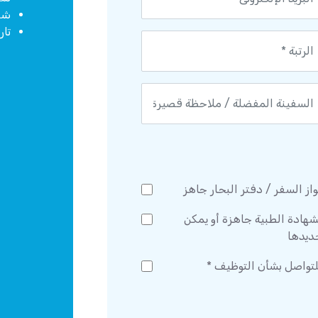
شها
تار
از السفر / دفتر البحار جاهز
شهادة الطبية جاهزة أو يمكن
ديدها