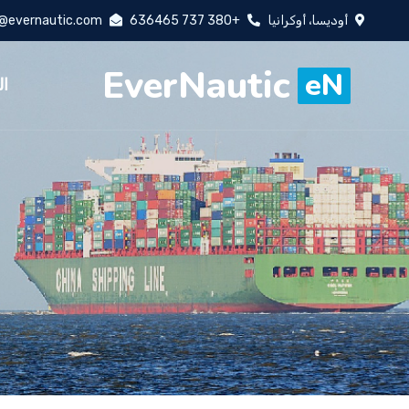
أوديسا، أوكرانيا
+380 737 636465
o@evernautic.com
EverNautic
eN
ال