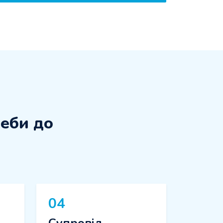
реби до
04