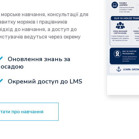
 морське навчання, консультації для
витку моряків і працівників
ідхід до навчання, а доступ до
ристувачів ведуться через окрему
Оновлення знань за
посадою
Окремий доступ до LMS
тати про навчання