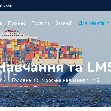
utic.com
а
Про нас
Послуги
Вакансії
Для клієнтів
Навчання та LM
Головна
Морське навчання / LMS