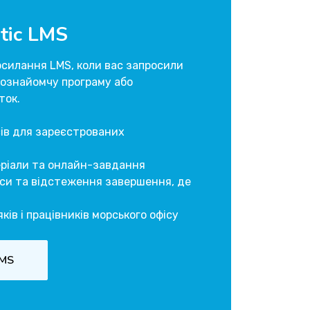
tic LMS
силання LMS, коли вас запросили
 ознайомчу програму або
ток.
ів для зареєстрованих
еріали та онлайн-завдання
иси та відстеження завершення, де
ків і працівників морського офісу
LMS