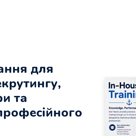
ання для
екрутингу,
ри та
професійного