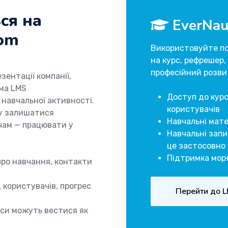
ся на
EverNau
com
Використовуйте по
на курс, рефрешер,
професійний розви
ентації компанії,
ема LMS
Доступ до курс
 навчальної активності.
користувачів
ту залишатися
Навчальні мат
чам — працювати у
Навчальні зап
це застосовно
Підтримка моря
про навчання, контакти
 користувачів, прогрес
Перейти до 
иси можуть вестися як