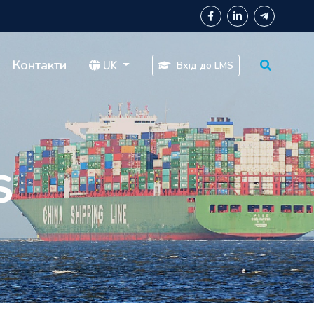
Контакти
UK
Вхід до LMS
S