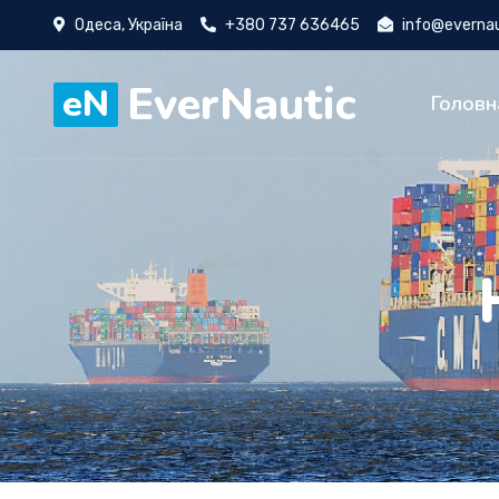
Одеса, Україна
+380 737 636465
info@everna
EverNautic
eN
Головн